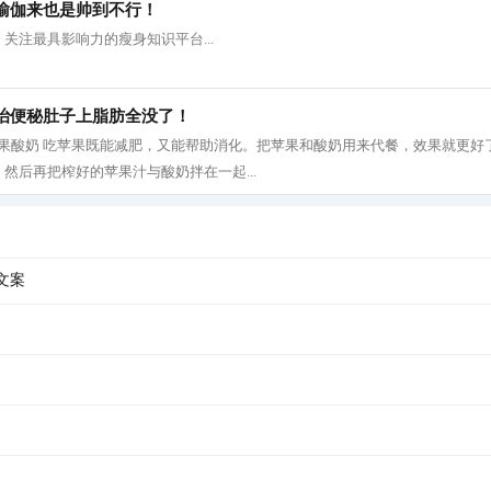
瑜伽来也是帅到不行！
关注最具影响力的瘦身知识平台...
治便秘肚子上脂肪全没了！
 1、 苹果酸奶 吃苹果既能减肥，又能帮助消化。把苹果和酸奶用来代餐，效果就更
然后再把榨好的苹果汁与酸奶拌在一起...
文案