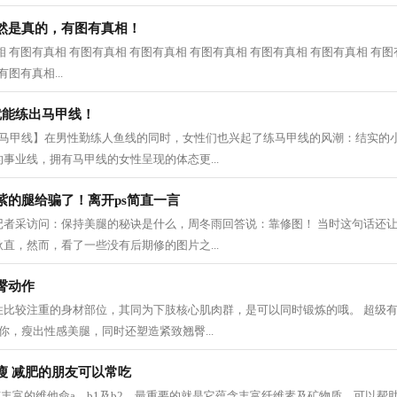
然是真的，有图有真相！
 有图有真相 有图有真相 有图有真相 有图有真相 有图有真相 有图有真相 有图
图有真相...
就能练出马甲线！
感马甲线】在男性勤练人鱼线的同时，女性们也兴起了练马甲线的风潮：结实的
事业线，拥有马甲线的女性呈现的体态更...
紫的腿给骗了！离开ps简直一言
记者采访问：保持美腿的秘诀是什么，周冬雨回答说：靠修图！ 当时这句话还
直，然而，看了一些没有后期修的图片之...
臀动作
性比较注重的身材部位，其同为下肢核心肌肉群，是可以同时锻炼的哦。 超级
你，瘦出性感美腿，同时还塑造紧致翘臀...
瘦 减肥的朋友可以常吃
有丰富的维他命a、b1及b2，最重要的就是它蕴含丰富纤维素及矿物质，可以帮