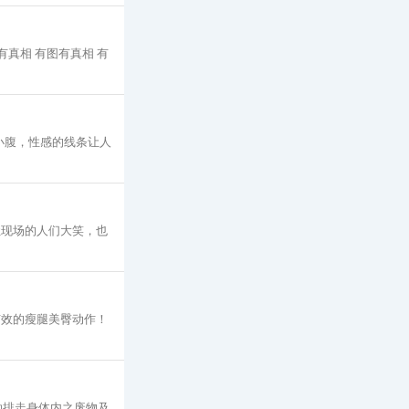
有真相 有图有真相 有
小腹，性感的线条让人
让现场的人们大笑，也
有效的瘦腿美臀动作！
助排走身体内之废物及