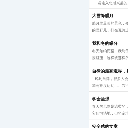
大雪降腊月
腊月里最美的景色，
的雪籽儿，打在瓦片上
我和冬的缘分
冬天如约而至，我终
履蹒跚，这样或那样的原
自律的最高境界，
1 说到自律，很多
加高难度运动……兴冲
学会坚强
春天的风雨是温柔的
它们悄悄地，但坚定地
安全感的文案