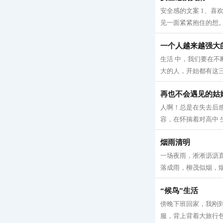
安全感的文案 1、喜
见一面紧紧抱住的想。
一个人越来越强大
生活 中，我们要在
大的人，开始都有这三种
再也不会遇见的姑
人啊！总是在失去后
容，在怀揣着对高中 
烟雨清明
一场夜雨，淅淅沥沥直
落成雨，柳茂似烟，烟
“候鸟”生活
傍晚下班回家，我刚
服，背上背着大旅行包