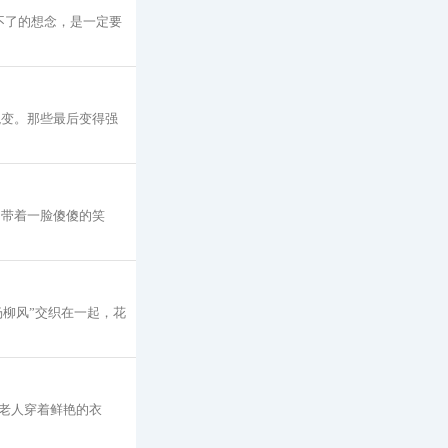
不了的想念，是一定要
蜕变。那些最后变得强
却带着一脸傻傻的笑
杨柳风”交织在一起，花
老人穿着鲜艳的衣