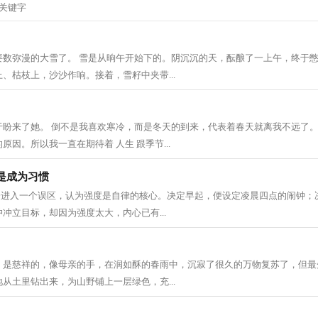
要数弥漫的大雪了。 雪是从晌午开始下的。阴沉沉的天，酝酿了一上午，终于
、枯枝上，沙沙作响。接着，雪籽中夹带...
于盼来了她。 倒不是我喜欢寒冷，而是冬天的到来，代表着春天就离我不远了。
因。所以我一直在期待着 人生 跟季节...
是成为习惯
人会进入一个误区，认为强度是自律的核心。决定早起，便设定凌晨四点的闹钟；
冲立目标，却因为强度太大，内心已有...
，是慈祥的，像母亲的手，在润如酥的春雨中，沉寂了很久的万物复苏了，但最
从土里钻出来，为山野铺上一层绿色，充...