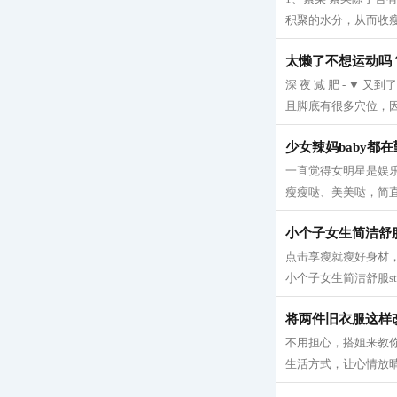
积聚的水分，从而收瘦腿
太懒了不想运动吗
深 夜 减 肥 - 
且脚底有很多穴位，因
少女辣妈baby都
一直觉得女明星是娱
瘦瘦哒、美美哒，简直
小个子女生简洁舒服s
点击享瘦就瘦好身材，
小个子女生简洁舒服sty
将两件旧衣服这样
不用担心，搭姐来教你
生活方式，让心情放晴！