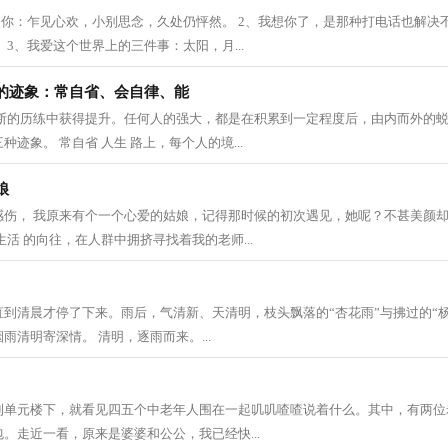
欢你：乍见心欢，小别思念，久处仍怦然。 2、我想你了，是那种打电话也解决
 3、我爱这个世界上的三件事：太阳，月...
的迹象：常自省、会自律、能
不断的历练中获得提升。任何人的强大，都是在积累到一定程度后，由内而外的
迹象。 常自省 人生 路上，每个人的境...
娘
感伤， 我原来有个一个心爱的姑娘，记得那时候的初次遇见，她呢？不甚美颜
生活 的向往，在人群中拥挤寻找着我的老师...
到清晨才停了下来。雨后，气清新、天清明，枝头飘落的“杏花雨”与拂过的“
雨清明寄深情。 清明，逐雨而来。...
到单元楼下，就看见四五个中老年人围在一起叽叽喳喳说着什么。其中，有两位
。走近一看，原来是婆婆和公公，我已经快...