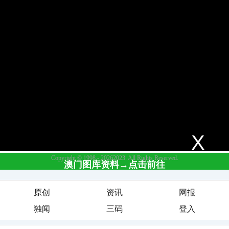
原创
资讯
网报
独闻
三码
登入