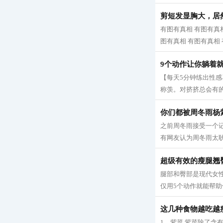
剪短发显胸大，居
有图有真相 有图有真相
图有真相 有图有真相 有
9个动作让你躺着
【每天5分钟练出性
称羡。对挤挤总会有的
你们都被周冬雨杨
之前周冬雨接受一个
有网友认为周冬雨太耿
超级有效的瘦腿翘
腿部和臀部是现代女
仅用5个动作就能帮助
这几种食物越吃越
1、紫菜 紫菜除了含