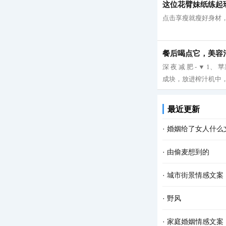
这位花臂妹纸练起
点击享瘦就瘦好身材，
餐后喝点它，美容
深 夜 减 肥 - ▼
成块，放进榨汁机中，
最近更新
·
婚姻给了女人什么
·
由偷麦想到的
·
城市街景情感文案
·
野风
·
家庭婚姻情感文案