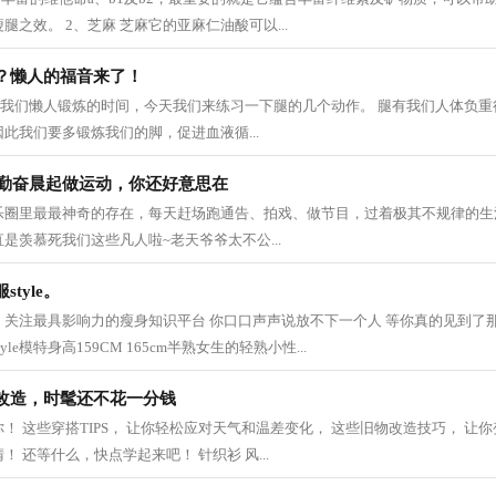
之效。 2、芝麻 芝麻它的亚麻仁油酸可以...
？懒人的福音来了！
▼ 又到了我们懒人锻炼的时间，今天我们来练习一下腿的几个动作。 腿有我们人体负
此我们要多锻炼我们的脚，促进血液循...
在勤奋晨起做运动，你还好意思在
乐圈里最最神奇的存在，每天赶场跑通告、拍戏、做节目，过着极其不规律的生
是羡慕死我们这些凡人啦~老天爷爷太不公...
tyle。
关注最具影响力的瘦身知识平台 你口口声声说放不下一个人 等你真的见到了那
le模特身高159CM 165cm半熟女生的轻熟小性...
改造，时髦还不花一分钱
！ 这些穿搭TIPS， 让你轻松应对天气和温差变化， 这些旧物改造技巧， 让你
 还等什么，快点学起来吧！ 针织衫 风...